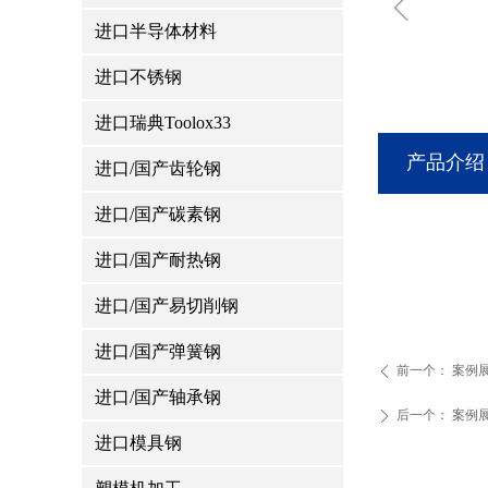
ꁆ
进口半导体材料
进口不锈钢
进口瑞典Toolox33
产品介绍
进口/国产齿轮钢
进口/国产碳素钢
进口/国产耐热钢
进口/国产易切削钢
进口/国产弹簧钢
前一个：
案例
ꄴ
进口/国产轴承钢
后一个：
案例
ꄲ
进口模具钢