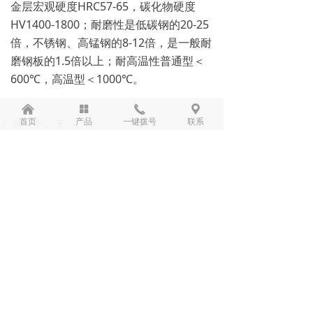
金层宏观硬度HRC57-65，碳化物硬度
HV1400-1800；耐磨性是低碳钢的20-25
倍，不锈钢、高锰钢的8-12倍，是一般耐
磨钢板的1.5倍以上；耐高温性普通型＜
600℃，高温型＜1000℃。
낀
넒
끅
끇
首页
产品
一键拨号
联系
前一个：
无
ꄴ
后一个：
无
ꄲ
联系我们
Contact us
手机：
13396562344
电话：
0571-88360382
传真：
0571-88360352
地址：
杭州市江干区高新创业园20幢501